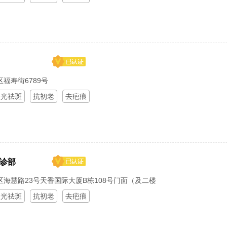
福寿街6789号
激光祛斑
抗初老
去疤痕
诊部
海慧路23号天香国际大厦B栋108号门面（及二楼
激光祛斑
抗初老
去疤痕