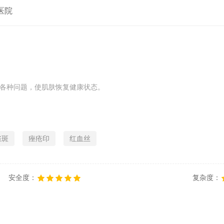
医院
各种问题，使肌肤恢复健康状态。
雀斑
痤疮印
红血丝
安全度：
复杂度：