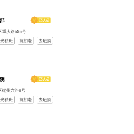
部
重庆路595号
激光祛斑
抗初老
去疤痕
院
区端州六路8号
激光祛斑
抗初老
去疤痕
热玛吉