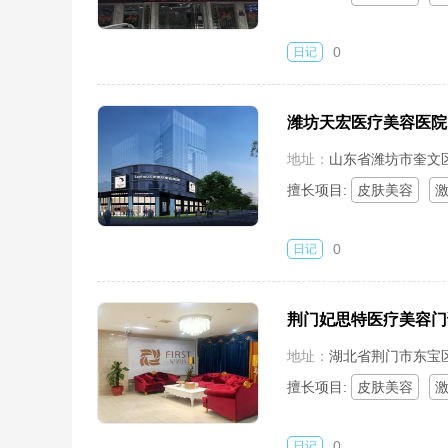
0
日记
潍坊天宏医疗美容医院
地址：
山东省潍坊市奎文区
擅长项目:
皮肤美容
0
日记
荆门妃思特医疗美容门
地址：
湖北省荆门市东宝区
201号）
擅长项目:
皮肤美容
0
日记