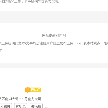
补水防晒的工作，避免晒伤导致色素沉着。
网站提醒和声明
编辑上传提供的文章/文字均是注册用户自主发布上传，不代表本站观点，
正。
区南湖大道500号盘龙大厦
激光祛斑
抗初老
去疤痕
热玛吉