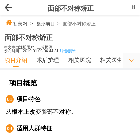
面部不对称矫正
初美网
>
整形项目
>
面部不对称矫正
面部不对称矫正
本文章由注册用户
-
上传提供
发布时间：2019-01-03 06:44:31
纠错/删除
项目介绍
术后护理
相关医院
相关医生
项目概览
项目特色
01
从根本上改变脸部不对称。
适用人群特征
04