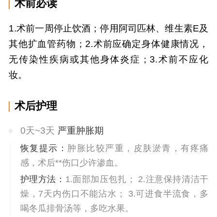
术前必读
1.术前一周停止饮酒；停用阿司匹林、维生素E及
其他扩血管药物；2.术前应确定身体健康情况，
无传染性疾病或其他身体炎症；3.术前不应化
妆。
术后护理
0天~3天
严重肿胀期
恢复提示：
肿胀比较严重，皮肤淤青，有疼痛
感，术后**伤口少许渗血。
护理方法：
1.面部加压包扎； 2.注意保持清洁干
燥，7天内伤口不能沾水； 3.可进食半流食，多
喝冬瓜排骨汤等，多吃水果。