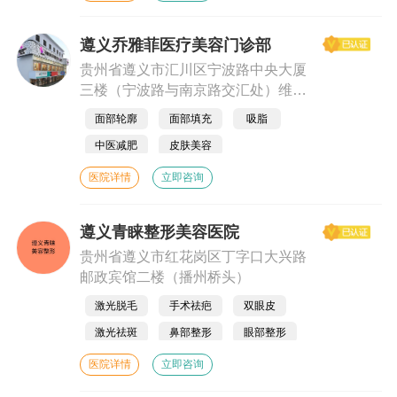
遵义乔雅菲医疗美容门诊部
贵州省遵义市汇川区宁波路中央大厦
三楼（宁波路与南京路交汇处）维也
纳春天对面.
面部轮廓
面部填充
吸脂
中医减肥
皮肤美容
医院详情
立即咨询
遵义青睐整形美容医院
贵州省遵义市红花岗区丁字口大兴路
邮政宾馆二楼（播州桥头）
激光脱毛
手术祛疤
双眼皮
激光祛斑
鼻部整形
眼部整形
医院详情
立即咨询