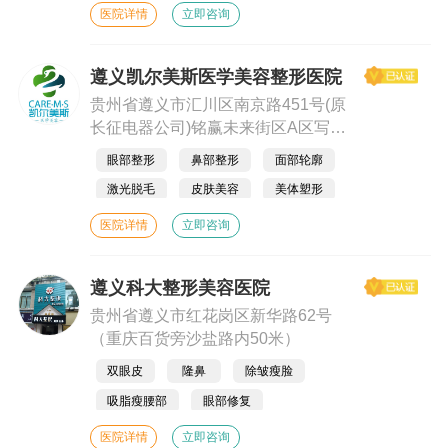
医院详情
立即咨询
遵义凯尔美斯医学美容整形医院
贵州省遵义市汇川区南京路451号(原
长征电器公司)铭赢未来街区A区写字
楼三楼)
眼部整形
鼻部整形
面部轮廓
激光脱毛
皮肤美容
美体塑形
胸部整形
医院详情
立即咨询
遵义科大整形美容医院
贵州省遵义市红花岗区新华路62号
（重庆百货旁沙盐路内50米）
双眼皮
隆鼻
除皱瘦脸
吸脂瘦腰部
眼部修复
医院详情
立即咨询