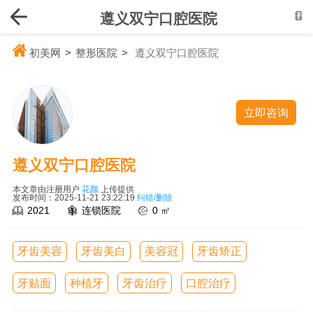
遵义双宁口腔医院
初美网
>
整形医院
>
遵义双宁口腔医院
立即咨询
遵义双宁口腔医院
本文章由注册用户
花颜
上传提供
发布时间：2025-11-21 23:22:19
纠错/删除
2021
连锁医院
0 ㎡
牙齿美容
牙齿美白
美容冠
牙齿矫正
牙贴面
种植牙
牙齿治疗
口腔治疗