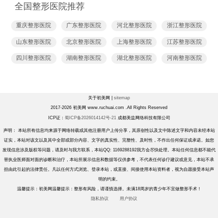
全国整形医院推荐
重庆整形医院
广东整形医院
河北整形医院
浙江整形医院
山东整形医院
北京整形医院
上海整形医院
江苏整形医院
四川整形医院
湖南整形医院
湖北整形医院
河南整形医院
关于初美网 |
sitemap
2017-2026 初美网 www.ruchuai.com .All Rights Reserved
ICP证：
蜀ICP备2026014142号-21
成都美盐网络科技有限公司
声明： 本站所有信息均来源于网络转载或其他注册用户上传分享，其原创性以及文中陈述文字和内容未经本站
证实，本站对该文以及其中全部或部分内容、文字的真实性、完整性、及时性，不作出任何保证或承诺。如您
发现信息涉及版权等问题，请及时与我方联系，本站QQ: 1169288192我方会尽快处理。本站任何信息都不能代
替执业医师面对面的诊断和治疗，本站所展示信息和数据等仅供参考，不代表任何诊疗建议或意见，本站不承
担由此引起的法律责任。凡以任何方式浏览、登录本站，或直接、间接使用本站资料者，视为自愿接受本站声
明的约束。
温馨提示：初美网温馨提示：整形有风险，请谨慎选择。未满18周岁的青少年不宜做整形手术！
隐私协议
用户协议