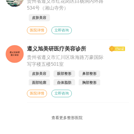
贵州省遵义市红花岗区白杨洞内环路
534号（湘山寺旁）
皮肤美容
医院详情
立即咨询
遵义旭美研医疗美容诊所
贵州省遵义市汇川区珠海路万豪国际
写字楼五楼501室
皮肤美容
眼部整形
鼻部整形
面部轮廓
自体脂肪
胸部整形
美体塑形
除皱瘦脸
抗衰抗初老
医院详情
立即咨询
查看更多整形医院