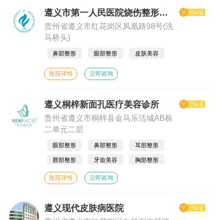
遵义市第一人民医院烧伤整形手显微外科
贵州省遵义市红花岗区凤凰路98号(洗
马桥头)
鼻部整形
眼部整形
皮肤美容
医院详情
立即咨询
遵义桐梓新面孔医疗美容诊所
贵州省遵义市桐梓县金马乐活城AB栋
二单元二层
眼部整形
鼻部整形
耳部整形
唇部整形
牙齿美容
胸部整形
美体塑形
皮肤美容
私密整形
医院详情
立即咨询
遵义现代皮肤病医院