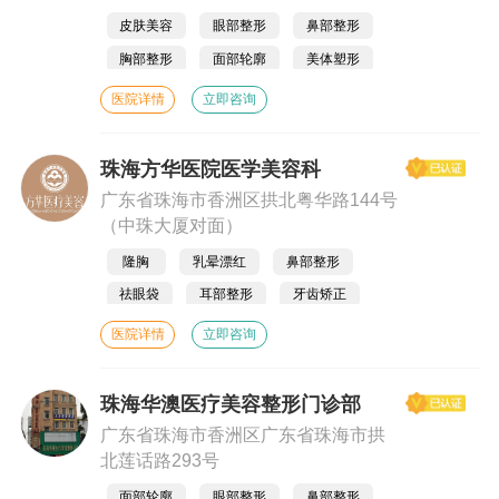
皮肤美容
眼部整形
鼻部整形
胸部整形
面部轮廓
美体塑形
抗衰抗初老
医院详情
立即咨询
珠海方华医院医学美容科
广东省珠海市香洲区拱北粤华路144号
（中珠大厦对面）
隆胸
乳晕漂红
鼻部整形
祛眼袋
耳部整形
牙齿矫正
吸脂
激光脱毛
除皱瘦脸
医院详情
立即咨询
彩光嫩肤
美白亮肤
种植眉毛
珠海华澳医疗美容整形门诊部
广东省珠海市香洲区广东省珠海市拱
北莲话路293号
面部轮廓
眼部整形
鼻部整形