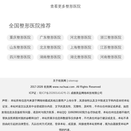
查看更多整形医院
全国整形医院推荐
重庆整形医院
广东整形医院
河北整形医院
浙江整形医院
山东整形医院
北京整形医院
上海整形医院
江苏整形医院
四川整形医院
湖南整形医院
湖北整形医院
河南整形医院
关于初美网 |
sitemap
2017-2026 初美网 www.ruchuai.com .All Rights Reserved
ICP证：
蜀ICP备2026014142号-21
成都美盐网络科技有限公司
声明： 本站所有信息均来源于网络转载或其他注册用户上传分享，其原创性以及文中陈述文字和内容未经本站
证实，本站对该文以及其中全部或部分内容、文字的真实性、完整性、及时性，不作出任何保证或承诺。如您
发现信息涉及版权等问题，请及时与我方联系，本站QQ: 1169288192我方会尽快处理。本站任何信息都不能代
替执业医师面对面的诊断和治疗，本站所展示信息和数据等仅供参考，不代表任何诊疗建议或意见，本站不承
担由此引起的法律责任。凡以任何方式浏览、登录本站，或直接、间接使用本站资料者，视为自愿接受本站声
明的约束。