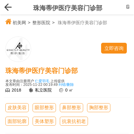
珠海蒂伊医疗美容门诊部
初美网
>
整形医院
>
珠海蒂伊医疗美容门诊部
立即咨询
珠海蒂伊医疗美容门诊部
本文章由注册用户
仁爱羽毛
上传提供
发布时间：2025-11-22 00:19:49
纠错/删除
2018
私立医院
0 ㎡
皮肤美容
眼部整形
鼻部整形
胸部整形
面部轮廓
美体塑形
抗衰抗初老