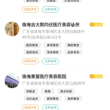
激光祛斑
双眼皮
红蓝光祛痘
面部轮廓
注射塑形
医院详情
立即咨询
珠海吉大郭闫伏医疗美容诊所
广东省珠海市香洲区吉大情侣南路中
48号(金珠园)1栋101号
眼部整形
鼻部整形
胸部整形
面部填充
美体塑形
皮肤美容
医院详情
立即咨询
珠海莱茵医疗美容医院
广东省珠海市香洲区吉大景山路99号
双眼皮
吸脂
激光祛斑
去红血丝
眼部整形
鼻部整形
乳房下垂矫正
半**纹眉
医院详情
立即咨询